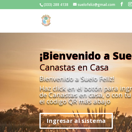
(333) 288 4138
suelofeliz@gmail.com
¡Bienvenido a Suel
Canastas en Casa
Bienvenido a Suelo Felíz!
Haz click en el botón para ing
de Canastas en casa, o con tu
el código QR más abajo
Ingresar al sistema