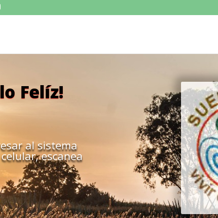
o Felíz!
resar al sistema
 celular, escanea